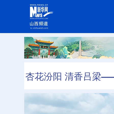
杏花汾阳 清香吕梁—