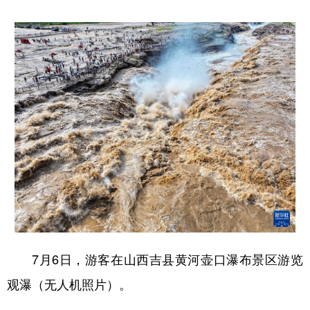
山东
河南
湖北
湖南
广东
广西
海南
重庆
四川
贵州
云南
西藏
陕西
甘肃
青海
宁夏
新疆
内蒙古
黑龙江
多语种频道
English
Español
Français
عربى
Русский язык
日本語
한국어
7月6日，游客在山西吉县黄河壶口瀑布景区游览
Deutsch
Português
观瀑（无人机照片）。