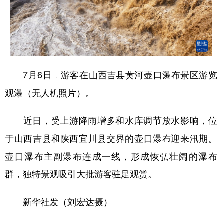
学术中国
乡村振兴
银龄
溯源中国
城市
旅游
能源
会展
彩票
娱乐
时尚
悦读
7月6日，游客在山西吉县黄河壶口瀑布景区游览
公益
一带一路
亚太网
上市公司
观瀑（无人机照片）。
文化产业
近日，受上游降雨增多和水库调节放水影响，位
于山西吉县和陕西宜川县交界的壶口瀑布迎来汛期。
地方频道
壶口瀑布主副瀑布连成一线，形成恢弘壮阔的瀑布
北京
天津
河北
山西
群，独特景观吸引大批游客驻足观赏。
辽宁
吉林
上海
江苏
新华社发（刘宏达摄）
浙江
安徽
福建
江西