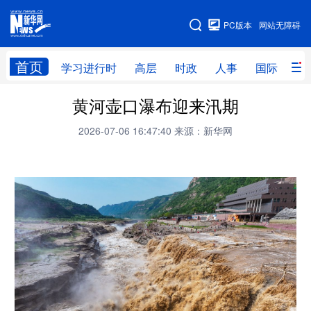
手机版
PC版本
网站无障碍
网站地图
首页
学习进行时
高层
时政
人事
国际
财
黄河壶口瀑布迎来汛期
学习进行时
高层
时政
人事
2026-07-06 16:47:40
来源：新华网
国际
财经
网评
港澳
台湾
思客智库
全球连线
教育
科技
科创
量子
体育
文化
书画
健康
军事
访谈
视频
图片
政务
法律
中央文件
金融
汽车
食品
人居
信息化
数字经济