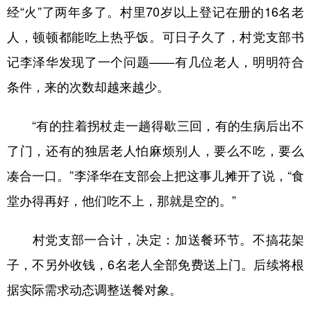
山东
河南
湖北
湖南
经“火”了两年多了。村里70岁以上登记在册的16名老
广东
广西
海南
重庆
人，顿顿都能吃上热乎饭。可日子久了，村党支部书
记李泽华发现了一个问题——有几位老人，明明符合
四川
贵州
云南
西藏
条件，来的次数却越来越少。
陕西
甘肃
青海
宁夏
新疆
内蒙古
黑龙江
“有的拄着拐杖走一趟得歇三回，有的生病后出不
了门，还有的独居老人怕麻烦别人，要么不吃，要么
多语种频道
凑合一口。”李泽华在支部会上把这事儿摊开了说，“食
堂办得再好，他们吃不上，那就是空的。”
English
Español
Français
عربى
Русский язык
日本語
한국어
村党支部一合计，决定：加送餐环节。不搞花架
子，不另外收钱，6名老人全部免费送上门。后续将根
Deutsch
Português
据实际需求动态调整送餐对象。