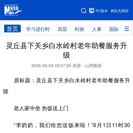
手机版
PC版本
网站无障碍
网站地图
首页
学习进行时
高层
时政
人事
国际
财
灵丘县下关乡白水岭村老年助餐服务升
学习进行时
高层
时政
人事
级
国际
财经
网评
港澳
2026-06-04 09:57:20
来源：山西晚报
台湾
思客智库
全球连线
教育
原标题：灵丘县下关乡白水岭村老年助餐服务升
科技
科创
量子
体育
级
文化
书画
健康
军事
老人家中坐 热饭送上门
访谈
视频
图片
政务
法律
中央文件
金融
汽车
“李奶奶，我们给您送饭来啦！”6月1日11时30
食品
人居
信息化
数字经济