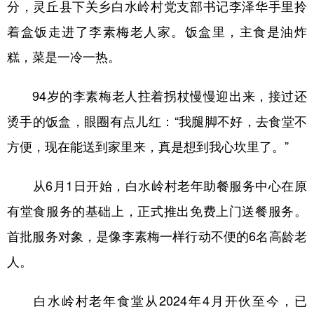
分，灵丘县下关乡白水岭村党支部书记李泽华手里拎
学术中国
乡村振兴
银龄
溯源中国
着盒饭走进了李素梅老人家。饭盒里，主食是油炸
糕，菜是一冷一热。
城市
旅游
能源
会展
彩票
娱乐
时尚
悦读
94岁的李素梅老人拄着拐杖慢慢迎出来，接过还
公益
一带一路
亚太网
上市公司
烫手的饭盒，眼圈有点儿红：“我腿脚不好，去食堂不
方便，现在能送到家里来，真是想到我心坎里了。”
文化产业
从6月1日开始，白水岭村老年助餐服务中心在原
地方频道
有堂食服务的基础上，正式推出免费上门送餐服务。
北京
天津
河北
山西
首批服务对象，是像李素梅一样行动不便的6名高龄老
人。
辽宁
吉林
上海
江苏
浙江
安徽
福建
江西
白水岭村老年食堂从2024年4月开伙至今，已