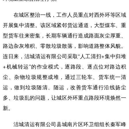
山东
河南
湖北
湖南
在城区整治一线，工作人员重点对西外环等区域
广东
广西
海南
重庆
开展集中清整。该区域紧邻货运通道，大型煤车、重
四川
贵州
云南
西藏
型货车往来密集，长期车辆通行造成路面灰尘厚重、
陕西
甘肃
青海
宁夏
路边杂灰堆积、零散垃圾散落，影响道路整体风貌。
新疆
内蒙古
黑龙江
连日来，洁城清运有限公司采取“人工清扫+集中归堆
+机械转运”的作业模式，逐路段、逐点位对路边积
多语种频道
尘、杂物垃圾规整成堆，通过三轮车、货车统一清
English
Español
Français
عربى
运，做到垃圾随清、随运，改善货车通行沿线扬尘
多、垃圾乱的问题，让城区外环重点路段环境焕然一
Русский язык
日本語
한국어
新。
Deutsch
Português
洁城清运有限公司县城南片区环卫组组长秦军峰