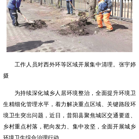
学术中国
乡村振兴
银龄
溯源中国
城市
旅游
能源
会展
彩票
娱乐
时尚
悦读
公益
一带一路
亚太网
上市公司
工作人员对西外环等区域开展集中清理。张宇婷
文化产业
摄
地方频道
为持续深化城乡人居环境整治，全面提升环境卫
北京
天津
河北
山西
生精细化管理水平，着力解决重点区域、关键路段环
境卫生突出问题，近日，昔阳县聚焦城区交通要道、
辽宁
吉林
上海
江苏
乡村重点村落，靶向发力、集中攻坚，全面开展城乡
浙江
安徽
福建
江西
环境卫生综合治理行动。