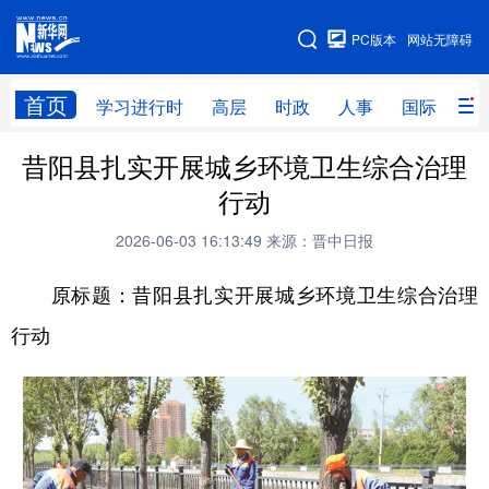
手机版
PC版本
网站无障碍
网站地图
首页
学习进行时
高层
时政
人事
国际
财
昔阳县扎实开展城乡环境卫生综合治理
学习进行时
高层
时政
人事
行动
国际
财经
网评
港澳
2026-06-03 16:13:49
来源：晋中日报
台湾
思客智库
全球连线
教育
原标题：昔阳县扎实开展城乡环境卫生综合治理
科技
科创
量子
体育
行动
文化
书画
健康
军事
访谈
视频
图片
政务
法律
中央文件
金融
汽车
食品
人居
信息化
数字经济