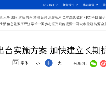
ENGLISH
新华报刊
地方频道
承
政
人事
国际
财经
网评
港澳
台湾
思客智库
全球连线
教育
科技
科创
量子
生活
信息化
数字经济
学术中国
乡村振兴
银龄
溯源中国
城市
旅游
能源
会
出台实施方案 加快建立长期
字体：
小
中
大
分享到：