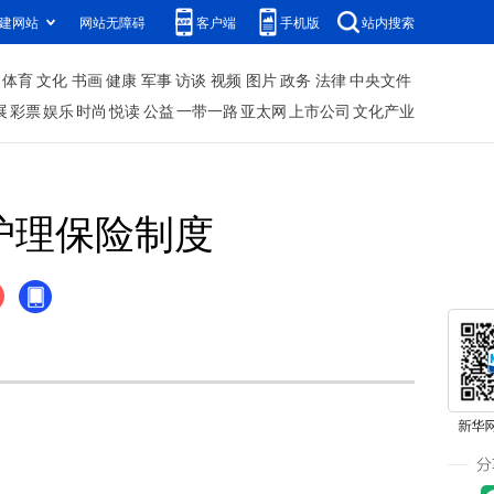
建网站
网站无障碍
客户端
手机版
站内搜索
体育
文化
书画
健康
军事
访谈
视频
图片
政务
法律
中央文件
展
彩票
娱乐
时尚
悦读
公益
一带一路
亚太网
上市公司
文化产业
护理保险制度