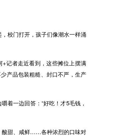
起，校门打开，孩子们像潮水一样涌
河+记者走近看到，这些摊位上摆满
不少产品包装粗糙、封口不严，生产
边嚼着一边回答：“好吃！才5毛钱，
、酸甜、咸鲜……各种浓烈的口味对