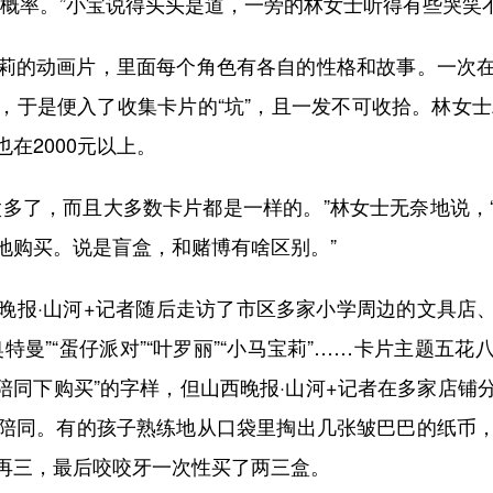
的概率。”小宝说得头头是道，一旁的林女士听得有些哭笑
的动画片，里面每个角色有各自的性格和故事。一次在
于是便入了收集卡片的“坑”，且一发不可收拾。林女士
在2000元以上。
了，而且大多数卡片都是一样的。”林女士无奈地说，
地购买。说是盲盒，和赌博有啥区别。”
·山河+记者随后走访了市区多家小学周边的文具店、
特曼”“蛋仔派对”“叶罗丽”“小马宝莉”……卡片主题五
陪同下购买”的字样，但山西晚报·山河+记者在多家店
陪同。有的孩子熟练地从口袋里掏出几张皱巴巴的纸币
再三，最后咬咬牙一次性买了两三盒。