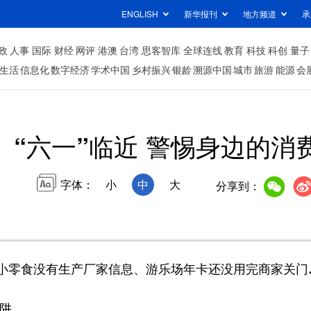
ENGLISH
新华报刊
地方频道
承
政
人事
国际
财经
网评
港澳
台湾
思客智库
全球连线
教育
科技
科创
量子
生活
信息化
数字经济
学术中国
乡村振兴
银龄
溯源中国
城市
旅游
能源
会
“六一”临近 警惕身边的消
字体：
小
中
大
分享到：
零食没有生产厂家信息、游乐场年卡还没用完商家关门
阱