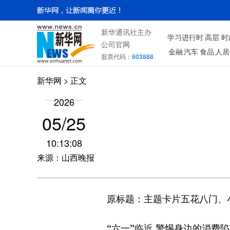
新华通讯社主办
学习进行时
高层
时
公司官网
金融
汽车
食品
人居
股票代码：
603888
新华网
> 正文
2026
05/25
10:13:08
来源：山西晚报
原标题：主题卡片五花八门、小
“六一”临近 警惕身边的消费陷