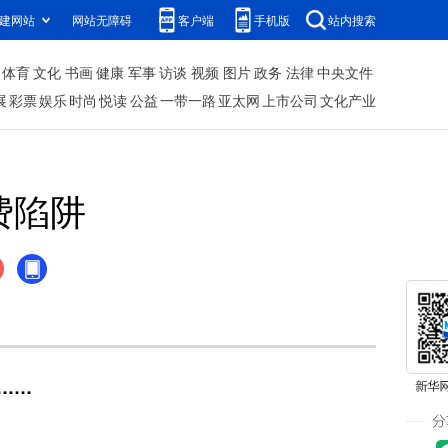
建网站
网站无障碍
客户端
手机版
站内搜索
体育
文化
书画
健康
军事
访谈
视频
图片
政务
法律
中央文件
展
彩票
娱乐
时尚
悦读
公益
一带一路
亚太网
上市公司
文化产业
费陷阱
……