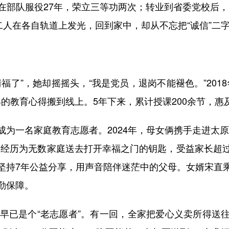
部队服役27年，荣立三等功两次；转业到省委党校后，1
二人在各自轨道上发光，回到家中，却从不忘把“诚信”二
”，她却摇摇头，“我是党员，退岗不能褪色。”201
年的教育心得搬到线上。5年下来，累计授课200余节，
一名家庭教育志愿者。2024年，母女俩携手走进太原
身经历为无数家庭送去打开幸福之门的钥匙，受益家长超
坚持7年公益分享，用声音陪伴迷茫中的父母。女婿宋直
勤保障。
已是个“老志愿者”。有一回，全家把爱心义卖所得送