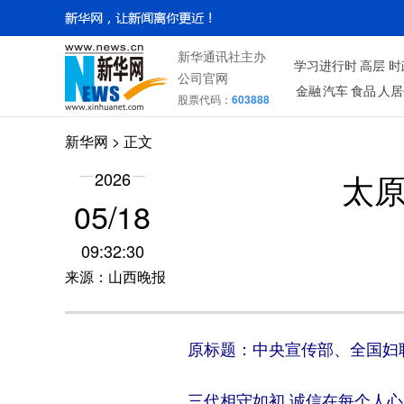
新华通讯社主办
学习进行时
高层
时
公司官网
金融
汽车
食品
人居
股票代码：
603888
新华网
> 正文
太原
2026
05/18
09:32:30
来源：山西晚报
原标题：中央宣传部、全国妇联发
三代相守如初 诚信在每个人心