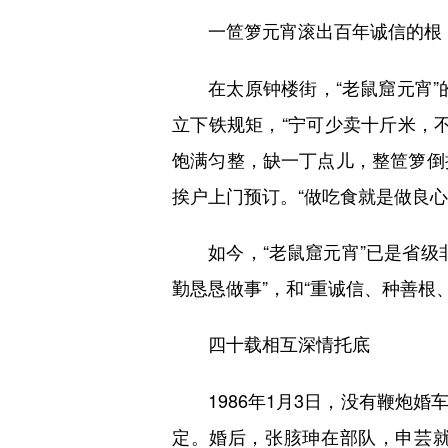
一笸箩元宵滚出百年诚信的根
在太原钟楼街，“老鼠窟元宵”的
立下铁规矩，“宁可少卖十斤米，
饱满匀整，缺一丁点儿，整笸箩倒
挨户上门预订。“做吃食就是做良心
如今，“老鼠窟元宵”已是省级非
勤恳恳做事”，和“重诚信、种善根
四十载相互深情托底
1986年1月3日，没有鞭炮婚
定。婚后，张胲珅在部队，申芸就