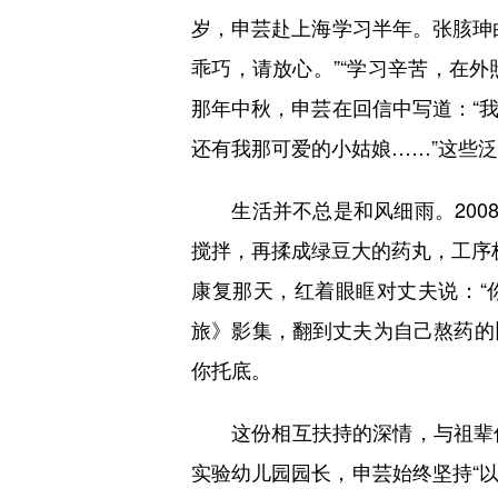
岁，申芸赴上海学习半年。张胲珅
乖巧，请放心。”“学习辛苦，在外
那年中秋，申芸在回信中写道：“
还有我那可爱的小姑娘……”这些
生活并不总是和风细雨。2008
搅拌，再揉成绿豆大的药丸，工序
康复那天，红着眼眶对丈夫说：“你
旅》影集，翻到丈夫为自己熬药的
你托底。
这份相互扶持的深情，与祖辈传
实验幼儿园园长，申芸始终坚持“以