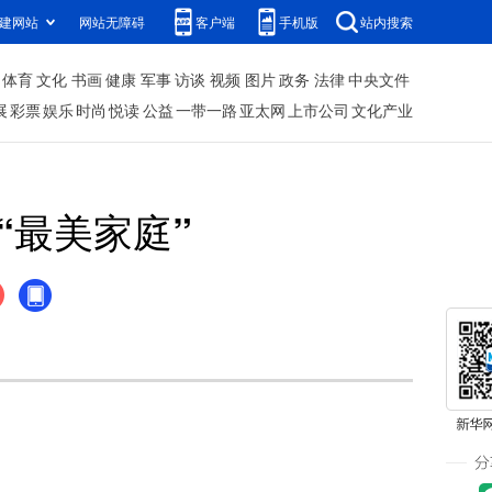
建网站
网站无障碍
客户端
手机版
站内搜索
体育
文化
书画
健康
军事
访谈
视频
图片
政务
法律
中央文件
展
彩票
娱乐
时尚
悦读
公益
一带一路
亚太网
上市公司
文化产业
“最美家庭”