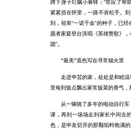
蹲下身子叮嘱小睿铎：“答应了帮
紧紧捂在怀里，一路不肯松手。到
到，祖辈“一诺千金”的种子，已经
愿者家庭登台演唱《英雄赞歌》，
团”。
“最美”底色写在寻常烟火里
走进申芸的家，处处是和睦温情
里每到饭点飘出家常饭菜的香气，
从一辆骑了多年的电动自行车，到
课，再到一场场走到家长中间去的
色，是申友切开的那颗馅料饱满的