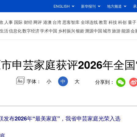
ENGLISH
新华报刊
地方频道
承
政
人事
国际
财经
网评
港澳
台湾
思客智库
全球连线
教育
科技
科创
量子
生活
信息化
数字经济
学术中国
乡村振兴
银龄
溯源中国
城市
旅游
能源
会
市申芸家庭获评2026年全国
字体：
小
中
大
分享到：
布2026年“最美家庭”，我省申芸家庭光荣入选
底