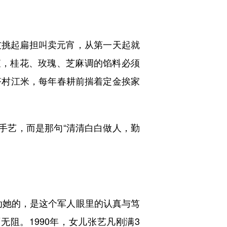
友挑起扁担叫卖元宵，从第一天起就
查，桂花、玫瑰、芝麻调的馅料必须
塔村江米，每年春耕前揣着定金挨家
手艺，而是那句“清清白白做人，勤
动她的，是这个军人眼里的认真与笃
阻。1990年，女儿张艺凡刚满3