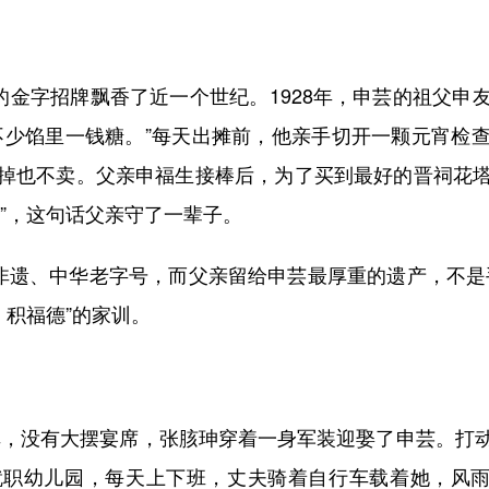
金字招牌飘香了近一个世纪。1928年，申芸的祖父申
不少馅里一钱糖。”每天出摊前，他亲手切开一颗元宵检
掉也不卖。父亲申福生接棒后，为了买到最好的晋祠花
”，这句话父亲守了一辈子。
遗、中华老字号，而父亲留给申芸最厚重的遗产，不是
、积福德”的家训。
车，没有大摆宴席，张胲珅穿着一身军装迎娶了申芸。打
职幼儿园，每天上下班，丈夫骑着自行车载着她，风雨无