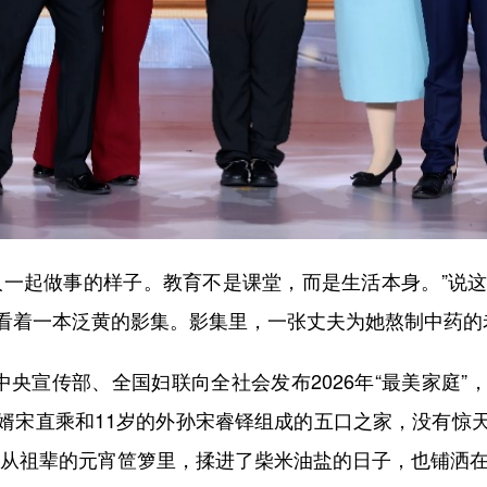
起做事的样子。教育不是课堂，而是生活本身。”说这
看着一本泛黄的影集。影集里，一张丈夫为她熬制中药的
央宣传部、全国妇联向全社会发布2026年“最美家庭”
婿宋直乘和11岁的外孙宋睿铎组成的五口之家，没有惊
词，从祖辈的元宵笸箩里，揉进了柴米油盐的日子，也铺洒