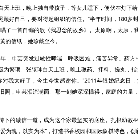
白天上班，晚上独自带孩子，等女儿睡下，便伏在灯下给
照顾好自己，要对得起组织的信任。”半年时间，180
我唱了一首自编的歌《我思念的故乡》。太原啊，太原，
泛黄的信纸，她珍藏至今。
年，申芸突发过敏性哮喘，呼吸困难，痛苦异常。药方
极为繁琐。张胲珅白天上班，晚上碾药、拌料、搓丸，指
对我太好了，今生今世感谢你。”2011年银婚纪念日
旧照，申芸泪流满面。那一刻她深深懂得，家庭的力量
下的诚信一道，成为这个家最坚实的底座。扎根幼教44
爱为魂，以实为本”，打造书香校园和国际象棋特色，创