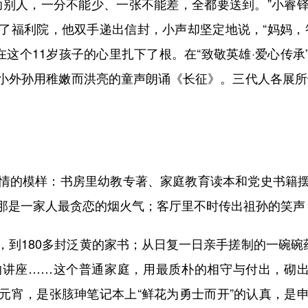
助别人，一分不能少、一张不能差，全都要送到。”小睿
了福利院，他双手递出信封，小声却坚定地说，“妈妈，
在这个11岁孩子的心里扎下了根。在“致敬英雄·爱心传
小外孙用稚嫩而洪亮的童声朗诵《长征》。三代人各展所
的模样：书房里幼教专著、家庭教育读本和党史书籍摆
那是一家人最贪恋的烟火气；客厅里不时传出祖孙的笑声
180多封泛黄的家书；从日复一日亲手搓制的一碗碗药
讲座……这个普通家庭，用最质朴的相守与付出，砌出
元宵，是张胲珅笔记本上“鲜花为勇士而开”的认真，是