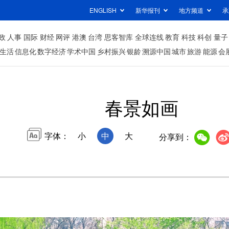
ENGLISH
新华报刊
地方频道
承
政
人事
国际
财经
网评
港澳
台湾
思客智库
全球连线
教育
科技
科创
量子
生活
信息化
数字经济
学术中国
乡村振兴
银龄
溯源中国
城市
旅游
能源
会
春景如画
字体：
小
中
大
分享到：