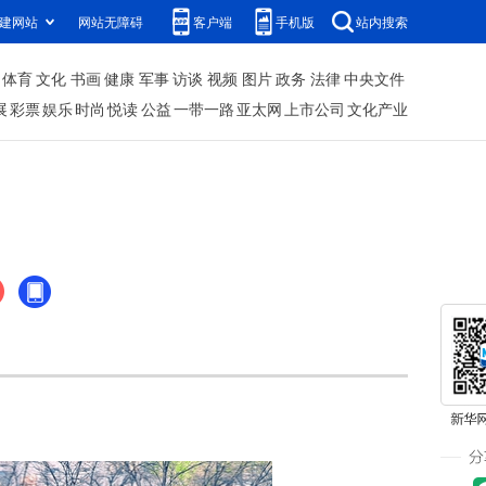
建网站
网站无障碍
客户端
手机版
站内搜索
体育
文化
书画
健康
军事
访谈
视频
图片
政务
法律
中央文件
展
彩票
娱乐
时尚
悦读
公益
一带一路
亚太网
上市公司
文化产业