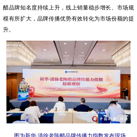
醋品牌知名度持续上升，线上销量稳步增长、市场规
学术中国
乡村振兴
银龄
溯源中国
模有所扩大，品牌传播优势有效转化为市场份额的提
城市
旅游
能源
会展
升。
彩票
娱乐
时尚
悦读
公益
一带一路
亚太网
上市公司
文化产业
地方频道
北京
天津
河北
山西
辽宁
吉林
上海
江苏
浙江
安徽
福建
江西
图为新华·清徐老陈醋品牌传播力指数发布现场