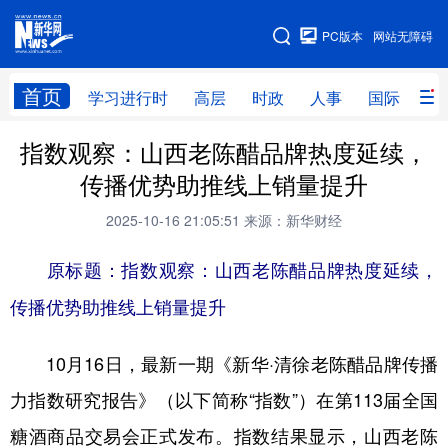
手机版
PC版本
网站无障碍
网站地图
首页
学习进行时
高层
时政
人事
国际
财
指数观察：山西老陈醋品牌热度延续，
学习进行时
高层
时政
人事
传播优势助推线上销量提升
国际
财经
网评
港澳
2025-10-16 21:05:51
来源：新华财经
台湾
思客智库
全球连线
教育
原标题：指数观察：山西老陈醋品牌热度延续，
科技
科创
量子
体育
传播优势助推线上销量提升
文化
书画
健康
军事
10月16日，最新一期《新华·清徐老陈醋品牌传播
访谈
视频
图片
政务
力指数研究报告》（以下简称“指数”）在第113届全国
法律
中央文件
金融
汽车
糖酒商品交易会正式发布。指数结果显示，山西老陈
食品
人居
信息化
数字经济