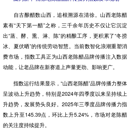
山东
河南
湖北
湖南
自古酿醋数山西，追根溯源在清徐。山西老陈醋
广东
广西
海南
重庆
素有“天下第一醋”之称，三千余年历史不仅让它沉淀
四川
贵州
云南
西藏
出“蒸、酵、熏、淋、陈”的精酿工序，更积累了“冬捞
陕西
甘肃
青海
宁夏
冰、夏伏晒”的传统劳动智慧。当前数智化浪潮重塑消
新疆
内蒙古
黑龙江
费市场，指数工具正为山西老陈醋品牌传播注入数据
动能，让老品牌在新赛道上声量更劲、影响更广。
多语种频道
指数运行结果显示，“山西老陈醋”品牌传播力整体
English
Español
Français
عربى
呈波动上升趋势，特别是2024年四季度以来呈持续上
Русский язык
日本語
한국어
升趋势，发展势头良好。2025年三季度品牌传播力指
Deutsch
Português
数上升至145.39点，环比上升5.24%，市场对老陈醋
的关注度持续提升。