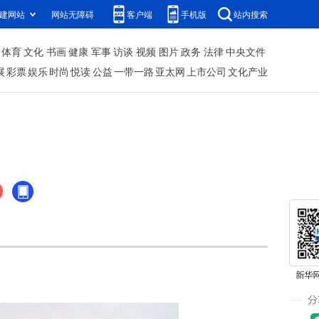
建网站
网站无障碍
客户端
手机版
站内搜索
体育
文化
书画
健康
军事
访谈
视频
图片
政务
法律
中央文件
展
彩票
娱乐
时尚
悦读
公益
一带一路
亚太网
上市公司
文化产业