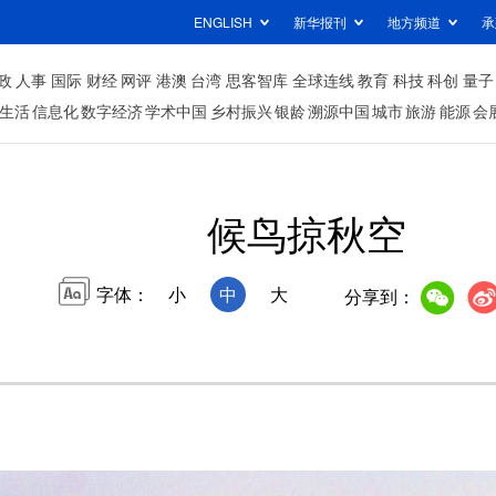
ENGLISH
新华报刊
地方频道
承
政
人事
国际
财经
网评
港澳
台湾
思客智库
全球连线
教育
科技
科创
量子
生活
信息化
数字经济
学术中国
乡村振兴
银龄
溯源中国
城市
旅游
能源
会
候鸟掠秋空
字体：
小
中
大
分享到：